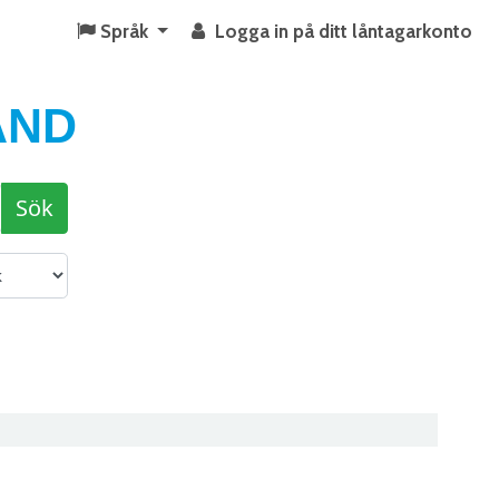
Språk
Logga in på ditt låntagarkonto
AND
Sök