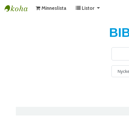
Minneslista
Listor
KATALOG BIBLIOTEK PÅ GOTLAND
BI