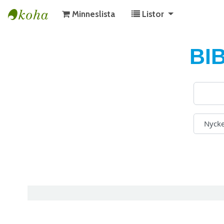
Minneslista
Listor
KATALOG BIBLIOTEK PÅ GOTLAND
BI