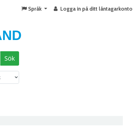
Språk
Logga in på ditt låntagarkonto
AND
Sök